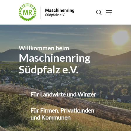
Skip
Menu
to
search
Close
main
Menu
content
Willkommen beim
Maschinenring
Südpfalz e.V.
Für Landwirte und Winzer
Für Firmen, Privatkunden
und Kommunen