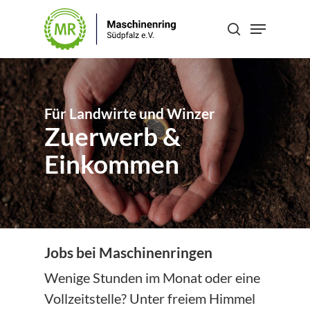
Skip
Menu
to
search
Close
main
Menu
content
Für Landwirte und Winzer
Zuerwerb &
Einkommen
Jobs bei Maschinenringen
Wenige Stunden im Monat oder eine
Vollzeitstelle? Unter freiem Himmel