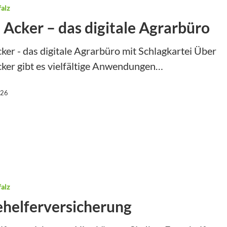
erkrankenversicherung
Grün- und Gra
alz
 Acker – das digitale Agrarbüro
nsuche
Winterdienst
haftlicher elektronischer Antrag
ker - das digitale Agrarbüro mit Schlagkartei Über
ker gibt es vielfältige Anwendungen…
altung für landwirtschaftliche
026
bilanzierung
he Düngung
 für Bauen im Außenbereich
rdgas
ngssätze
alz
ehelferversicherung
kt
tionen