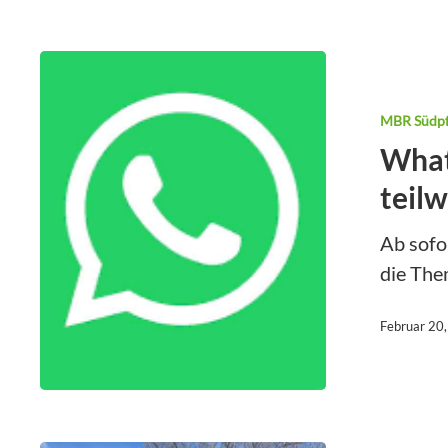
MBR Südpf
What
teilw
Ab sofo
die The
Februar 20