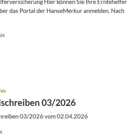
lferversicherung Hier können Sie Ihre Erntehelfer
über das Portal der HanseMerkur anmelden. Nach
 & Einkommen
026
alz
schreiben 03/2026
hreiben 03/2026 vom 02.04.2026
26