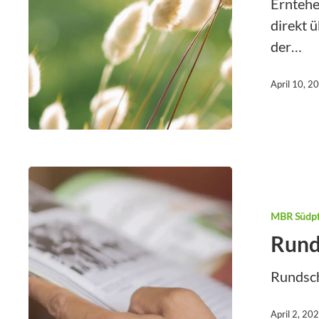
Erntehe
direkt 
Zuerwerb
der…
April 10, 2
MBR Südpf
Rund
Rundsc
April 2, 20