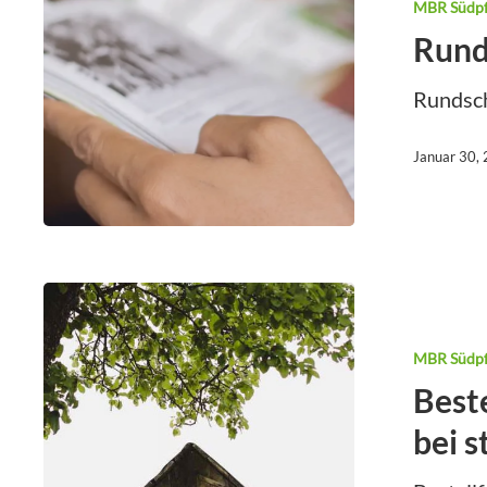
MBR Südpf
Rund
Rundsc
Januar 30,
MBR Südpf
Best
bei s