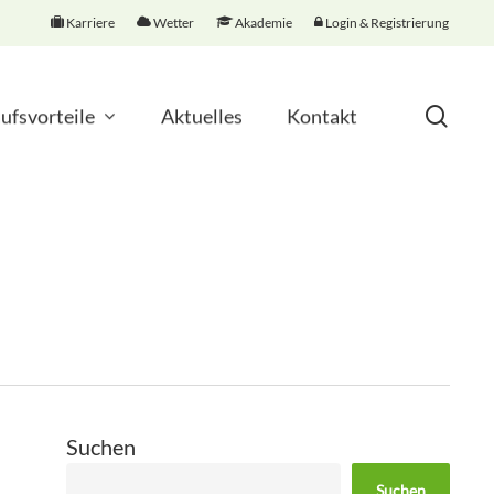
Karriere
Wetter
Akademie
Login & Registrierung
sear
ufsvorteile
Aktuelles
Kontakt
e
 & Naturschutz
nergien & Photovoltaik
d Landschaftspflege
Suchen
ung
Suchen