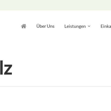
Über Uns
Leistungen
Einka
lz
wertung
Baumkontroll
herheit
Biodiversität
lfe
Erneuerbare E
ben
Gewässer- un
re Energien & Photovoltaik
GPS Vermess