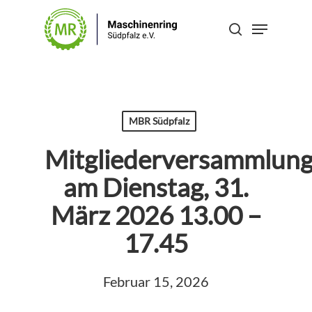
Skip
Menu
to
search
Close
main
Menu
content
MBR Südpfalz
Mitgliederversammlun
am Dienstag, 31.
März 2026 13.00 –
17.45
Februar 15, 2026